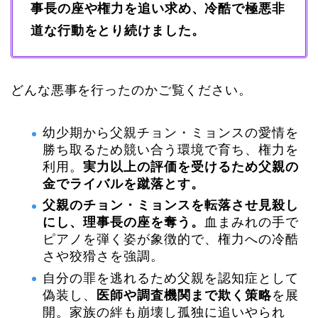
事長の座や権力を追い求め、冷酷で極悪非
道な行動をとり続けました。
どんな悪事を行ったのかご覧ください。
幼少期から父親チョン・ミョンスの愛情を
勝ち取るため競い合う環境で育ち、権力を
利用。
実力以上の評価を受けるため父親の
金でライバルを蹴落とす。
父親のチョン・ミョンスを転落させ見殺し
にし、理事長の座を奪う。
血まみれの手で
ピアノを弾く姿が象徴的で、権力への冷酷
さや狡猾さを強調。
自分の罪を逃れるため父親を認知症として
偽装し、
医師や調査機関まで欺く策略
を展
開。家族の絆も崩壊し孤独に追いやられ