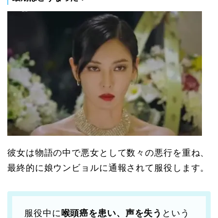
彼女は物語の中で悪女として数々の悪行を重ね、
最終的に娘ウンビョルに通報されて服役します。
服役中に
喉頭癌を患い、声を失う
という