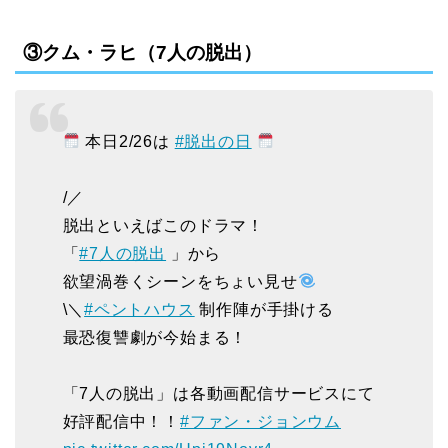
③クム・ラヒ（7人の脱出）
本日2/26は
#脱出の日
/／
脱出といえばこのドラマ！
「
#7人の脱出
」から
欲望渦巻くシーンをちょい見せ
\＼
#ペントハウス
制作陣が手掛ける
最恐復讐劇が今始まる！
「7人の脱出」は各動画配信サービスにて
好評配信中！！
#ファン・ジョンウム