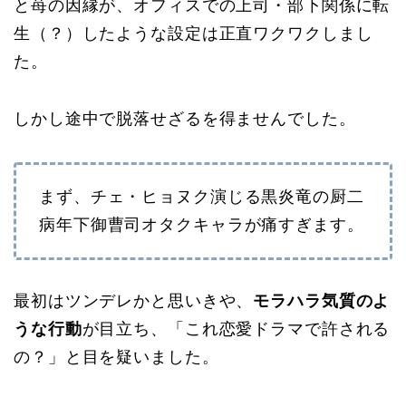
と苺の因縁が、オフィスでの上司・部下関係に転
生（？）したような設定は正直ワクワクしまし
た。
しかし途中で脱落せざるを得ませんでした。
まず、チェ・ヒョヌク演じる黒炎竜の厨二
病年下御曹司オタクキャラが痛すぎます。
最初はツンデレかと思いきや、
モラハラ気質のよ
うな行動
が目立ち、「これ恋愛ドラマで許される
の？」と目を疑いました。