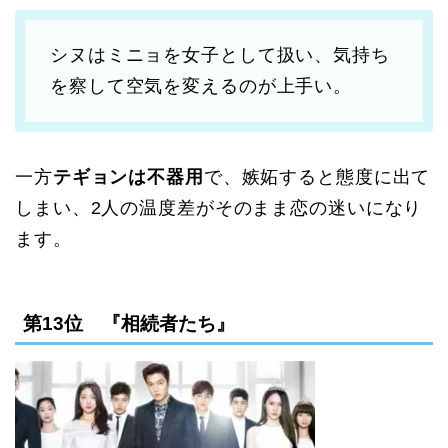
シヌはミニョを女子として扱い、気持ち
を察して空気を変えるのが上手い。
一方
テギョンは不器用
で、嫉妬すると態度に出て
しまい、2人の温度差がそのまま恋の迷いになり
ます。
第13位 『相続者たち』