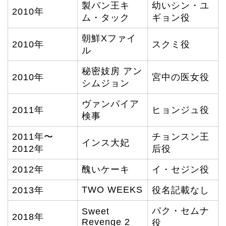
製パン王キ
幼いシン・ユ
2010年
ム・タック
ギョン役
朝鮮Xファイ
2010年
スクミ役
ル
秘密妓房 アン
2010年
宮中の医女役
シムジョン
ヴァンパイア
2011年
ヒョンジュ役
検事
2011年〜
チョンスン王
インス大妃
2012年
后役
2012年
醜いケーキ
イ・セジン役
TWO WEEKS
2013年
役名記載なし
パク・セムナ
Sweet
2018年
Revenge 2
役