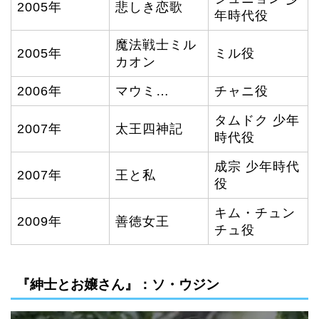
2005年
悲しき恋歌
年時代役
魔法戦士ミル
2005年
ミル役
カオン
2006年
マウミ…
チャニ役
タムドク 少年
2007年
太王四神記
時代役
成宗 少年時代
2007年
王と私
役
キム・チュン
2009年
善徳女王
チュ役
『紳士とお嬢さん』：ソ・ウジン