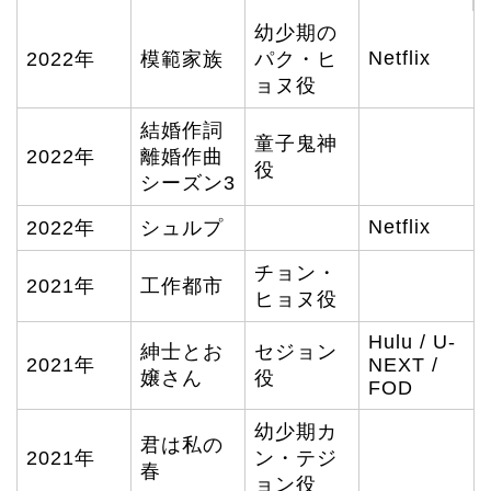
幼少期の
Netflix
2022年
模範家族
パク・ヒ
ョヌ役
結婚作詞
童子鬼神
2022年
離婚作曲
役
シーズン3
Netflix
2022年
シュルプ
チョン・
2021年
工作都市
ヒョヌ役
Hulu / U-
紳士とお
セジョン
2021年
NEXT /
嬢さん
役
FOD
幼少期カ
君は私の
2021年
ン・テジ
春
ョン役