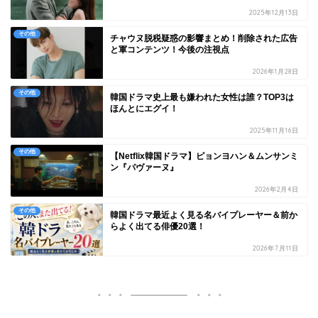
2025年12月13日
その他
チャウヌ脱税疑惑の影響まとめ！削除された広告
と軍コンテンツ！今後の注視点
2026年1月28日
その他
韓国ドラマ史上最も嫌われた女性は誰？TOP3は
ほんとにエグイ！
2025年11月16日
その他
【Netflix韓国ドラマ】ピョンヨハン＆ムンサンミ
ン『パヴァーヌ』
2026年2月4日
その他
韓国ドラマ最近よく見る名バイプレーヤー＆前か
らよく出てる俳優20選！
2026年7月11日