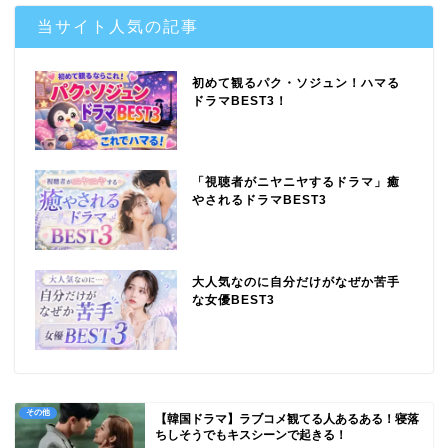
当サイト人気の記事
初めて観るパク・ソジュン！ハマる
ドラマBEST3！
「視聴者がニヤニヤするドラマ」癒
やされるドラマBEST3
大人気なのに自分だけがなぜか苦手
な女優BEST3
その他
【韓国ドラマ】ラブコメ観てる人あるある！寝落
ちしそうでもキスシーンで起きる！