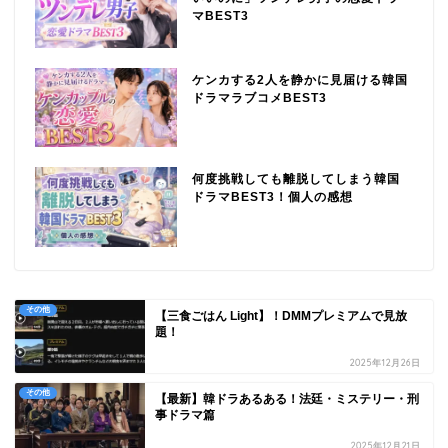
マBEST3
ケンカする2人を静かに見届ける韓国
ドラマラブコメBEST3
何度挑戦しても離脱してしまう韓国
ドラマBEST3！個人の感想
その他
【三食ごはん Light】！DMMプレミアムで見放
題！
2025年12月26日
その他
【最新】韓ドラあるある！法廷・ミステリー・刑
事ドラマ篇
2025年12月21日