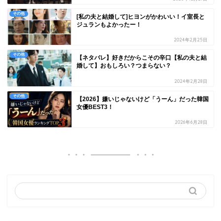
その他
[私の夫と結婚して]ヒヨンがかわいい！イ室長と
ジュランもよかったー！
2024年2月25日
その他
【ネタバレ】好きだからこその辛口【私の夫と結
婚して】おもしろい？つまらない？
2024年2月28日
その他
【2026】嫌いじゃないけど「うーん」だった韓国
女優BEST3！
2026年6月28日