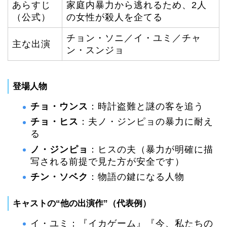
あらすじ
家庭内暴力から逃れるため、2人
（公式）
の女性が殺人を企てる
チョン・ソニ／イ・ユミ／チャ
主な出演
ン・スンジョ
登場人物
チョ・ウンス
：時計盗難と謎の客を追う
チョ・ヒス
：夫ノ・ジンピョの暴力に耐え
る
ノ・ジンピョ
：ヒスの夫（暴力が明確に描
写される前提で見た方が安全です）
チン・ソベク
：物語の鍵になる人物
キャストの“他の出演作”（代表例）
イ・ユミ：『イカゲーム』『今、私たちの