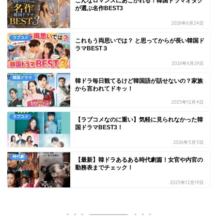
こんなロマンスにあこがれる！韓国ドラマオタク
が選ぶ名作BEST3
2026年6月24日
ラブコメ
これもう両思いでは？ と思ってからが長い韓国ド
ラマBEST３
2026年6月29日
韓国ドラマ
韓ドラ毎日観てるけど韓国語が話せないの？家族
から言われてドキッ！
2025年12月4日
ラブコメ
【ラブコメなのに重い】気軽に見られなかった韓
国ドラマBEST3！
2026年5月5日
時代劇
【最新】韓ドラあるある時代劇篇！女官や内官の
勤務表までチェック！
2025年12月19日