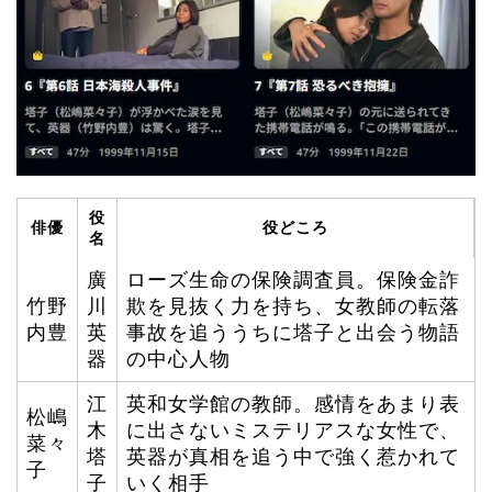
役
俳優
役どころ
名
廣
ローズ生命の保険調査員。保険金詐
竹野
川
欺を見抜く力を持ち、女教師の転落
内豊
英
事故を追ううちに塔子と出会う物語
器
の中心人物
江
英和女学館の教師。感情をあまり表
松嶋
木
に出さないミステリアスな女性で、
菜々
塔
英器が真相を追う中で強く惹かれて
子
子
いく相手