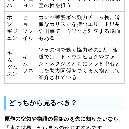
ハ
ヨン
査の軸を担う
ホ
ピ
カンハ警察署の強力チーム長。冷
ン・
ョ・
徹なカリスマを持つエリート出身
ギジ
ソン
の刑事で、ウソクと対立する場面
ュン
イル
もある
ソラの側で動く協力者の1人。報
キ
キ
道では、ド・ウンヒョクやファ
ム・
ム・
ン・スクジとともにソラを中心と
グム
ソネ
した助力関係をつくる人物として
スン
紹介されている
どっちから見るべき？
原作の空気や物語の骨組みを先に知りたいなら
、
『氷の世界』から見るのがおすすめです。