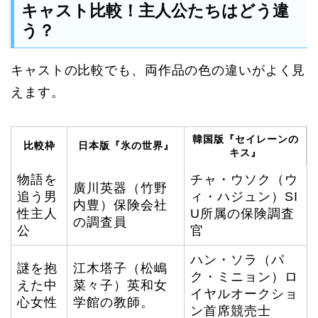
キャスト比較！主人公たちはどう違
う？
キャストの比較でも、両作品の色の違いがよく見
えます。
韓国版『セイレーンの
比較枠
日本版『氷の世界』
キス』
物語を
チャ・ウソク（ウ
廣川英器（竹野
追う男
ィ・ハジュン）SI
内豊）保険会社
性主人
U所属の保険調査
の調査員
公
官
ハン・ソラ（パ
謎を抱
江木塔子（松嶋
ク・ミニョン）ロ
えた中
菜々子）英和女
イヤルオークショ
心女性
学館の教師。
ン首席競売士