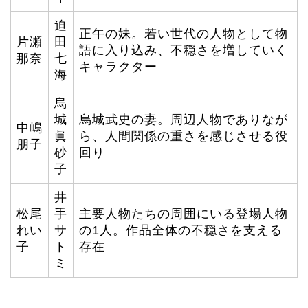
迫
正午の妹。若い世代の人物として物
片瀬
田
語に入り込み、不穏さを増していく
那奈
七
キャラクター
海
烏
城
烏城武史の妻。周辺人物でありなが
中嶋
眞
ら、人間関係の重さを感じさせる役
朋子
砂
回り
子
井
松尾
手
主要人物たちの周囲にいる登場人物
れい
サ
の1人。作品全体の不穏さを支える
子
ト
存在
ミ