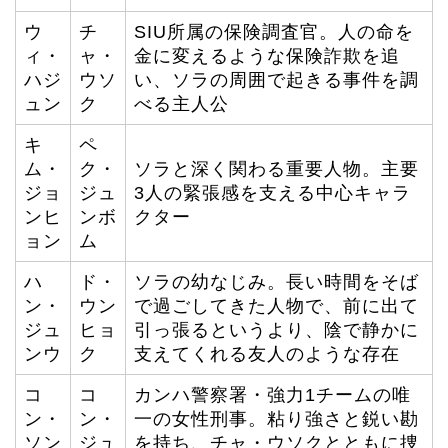
ウ
チ
SIU所属の保険調査官。人の命を
ィ・
ャ・
金に変えるような保険詐欺を追
ハジ
ウソ
い、ソラの周囲で起きる事件を調
ュン
ク
べる主人公
キ
ペ
ム・
ク・
ソラと深く関わる重要人物。主要
ジョ
ジュ
3人の緊張感を支える中心キャラ
ンヒ
ンボ
クター
ョン
ム
ハ
ド・
ソラの幼なじみ。長い時間をそば
ン・
ウン
で過ごしてきた人物で、前に出て
ジュ
ヒョ
引っ張るというより、陰で静かに
ンウ
ク
支えてくれる友人のような存在
コ
コ
カンハ警察署・強力1チームの唯
ン・
ン・
一の女性刑事。粘り強さと鋭い勘
ソン
ジュ
を持ち、チャ・ウソクとともに捜