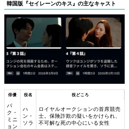
韓国版『セイレーンのキス』の主なキャスト
俳優
役名
役どころ
パ
ハ
ロイヤルオークションの首席競売
ク・
ン・
士。保険詐欺の疑いをかけられ、
ミニ
ソラ
不可解な死の中心にいる女性
ョン