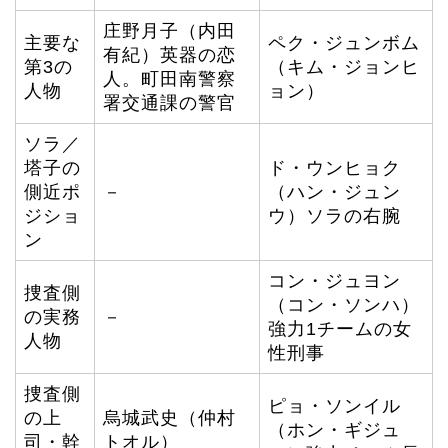
庄野月子（内田
主要な
ペク・ジュンボム
有紀）英器の恋
第3の
（キム・ジョンヒ
人。町田南警察
人物
ョン）
署交通課の警官
ソラ／
塔子の
ド・ウンヒョク
側近ポ
－
（ハン・ジュン
ジショ
ウ）ソラの右腕
ン
コン・ジュヨン
捜査側
（コン・ソンハ）
の実務
－
強力1チームの女
人物
性刑事
捜査側
ピョ・ソンイル
の上
烏城武史（仲村
（ホン・ギジュ
司・幹
トオル）