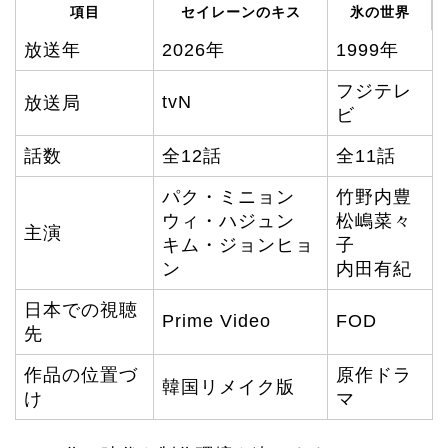
項目
セイレーンのキス
氷の世界
放送年
2026年
1999年
フジテレ
tvN
放送局
ビ
話数
全12話
全11話
パク・ミニョン
竹野内豊
ウィ・ハジュン
松嶋菜々
主演
キム・ジョンヒョ
子
ン
内田有紀
日本での視聴
Prime Video
FOD
先
作品の位置づ
原作ドラ
韓国リメイク版
け
マ