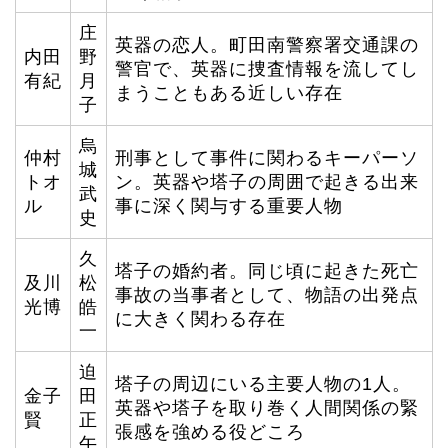
庄
英器の恋人。町田南警察署交通課の
内田
野
警官で、英器に捜査情報を流してし
有紀
月
まうこともある近しい存在
子
烏
仲村
刑事として事件に関わるキーパーソ
城
トオ
ン。英器や塔子の周囲で起きる出来
武
ル
事に深く関与する重要人物
史
久
塔子の婚約者。同じ頃に起きた死亡
及川
松
事故の当事者として、物語の出発点
光博
皓
に大きく関わる存在
一
迫
塔子の周辺にいる主要人物の1人。
金子
田
英器や塔子を取り巻く人間関係の緊
賢
正
張感を強める役どころ
午