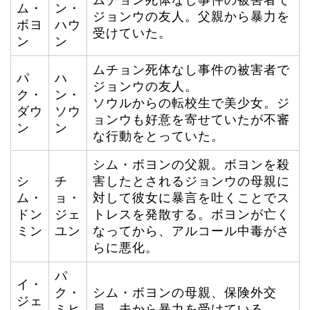
ム・
ン・
ジョンウの友人。父親から暴力を
ボヨ
ハウ
受けていた。
ン
ン
ムチョン死体なし事件の被害者で
パ
ハ
ジョンウの友人。
ク・
ン・
ソウルからの転校生で美少女。ジ
ダウ
ソウ
ョンウも好意を寄せていたが不審
ン
ン
な行動をとっていた。
シム・ボヨンの父親。ボヨンを殺
シ
チ
害したとされるジョンウの母親に
ム・
ョ・
対して彼女に暴言を吐くことでス
ドン
ジェ
トレスを発散する。ボヨンが亡く
ミン
ユン
なってから、アルコール中毒がさ
らに悪化。
パ
イ・
ク・
シム・ボヨンの母親、保険外交
ジェ
ミヒ
員。夫から暴力を受けている。