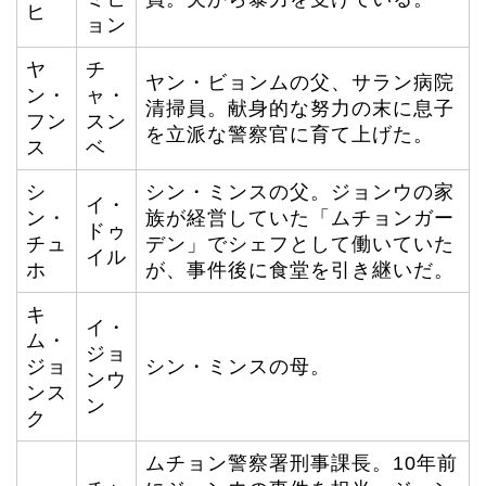
ヒ
ョン
ヤ
チ
ヤン・ビョンムの父、サラン病院
ン・
ャ・
清掃員。献身的な努力の末に息子
フン
スン
を立派な警察官に育て上げた。
ス
ベ
シ
シン・ミンスの父。ジョンウの家
イ・
ン・
族が経営していた「ムチョンガー
ドゥ
チュ
デン」でシェフとして働いていた
イル
ホ
が、事件後に食堂を引き継いだ。
キ
イ・
ム・
ジョ
ジョ
シン・ミンスの母。
ンウ
ンス
ン
ク
ムチョン警察署刑事課長。10年前