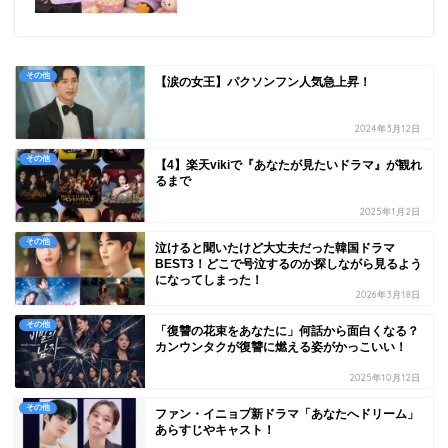
その他
【涙の女王】パクソンフン人気急上昇！
2024年3月12日
その他
【4】楽天vikiで『あなたが見たいドラマ』が観れ
るまで
2025年1月2日
その他
泣けると聞いたけど大丈夫だった韓国ドラマ
BEST3！どこで号泣するのか探しながら見るよう
になってしまった！
2026年3月18日
その他
「復讐の花束をあなたに」何話から面白くなる？
カンウンタクが復讐に燃える姿がかっこいい！
2025年10月12日
その他
ファン・イニョプ新ドラマ「あなたへドリーム」
あらすじやキャスト！