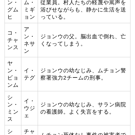
ン・
ム・
従業員。村人たちの軽蔑や罵声を
グム
ミギ
浴びせながらも、静かに生活を送
ヒ
ョン
っている。
ア
コ・
ン・
ジョンウの父。脳出血で倒れ、亡
チャ
ネサ
くなってしまう。
ンス
ン
ヤ
ン・
イ・
ジョンウの幼なじみ、ムチョン警
ビョ
テグ
察署強力2チームの刑事。
ンム
シ
イ・
ン・
ジョンウの幼なじみ、サラン病院
ウジ
ミン
の看護師。よく失言をする。
ェ
ス
シ
チャ
ムチョン死体なし事件の被害者で