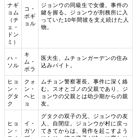
ナギ
ジョンウの同級生で女優。事件の
コ・
ョム
鍵を握る。ジョンウが刑務所に入
ボギ
（チ
っていた10年間彼を支え続けた人
ョル
ェ・
物。
ドン
ミ）
キ
ハ・
医大生、ムチョンガーデンの住み
ム・
ソル
込みバイト。
ボラ
ヒョ
クォ
ムチョン警察署長。事件に深く絡
ン・
ン・
む。スオとゴノの父親であり、ジ
グタ
ヘヒ
ョンウの父親とは幼少期からの親
ク
ョ
友。
グタクの双子の兄、ジョンウの友
ヒョ
イ・
人、自閉症。ジョンウが村に戻っ
ン・
ガソ
てきてからは、発作を起こすよう