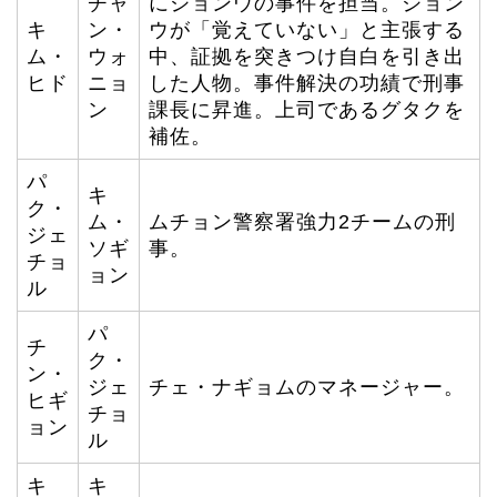
チャ
にジョンウの事件を担当。ジョン
キ
ン・
ウが「覚えていない」と主張する
ム・
ウォ
中、証拠を突きつけ自白を引き出
ヒド
ニョ
した人物。事件解決の功績で刑事
ン
課長に昇進。上司であるグタクを
補佐。
パ
キ
ク・
ム・
ムチョン警察署強力2チームの刑
ジェ
ソギ
事。
チョ
ョン
ル
パ
チ
ク・
ン・
ジェ
チェ・ナギョムのマネージャー。
ヒギ
チョ
ョン
ル
キ
キ