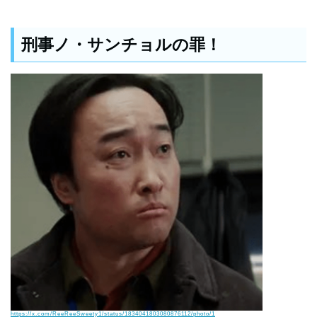
刑事ノ・サンチョルの罪！
https://x.com/ReeReeSweety1/status/1834041803080876112/photo/1