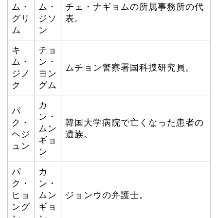
ム・
ム・
チェ・ナギョムの所属事務所の代
グリ
ジソ
表。
ム
ン
キ
チョ
ム・
ン・
ムチョン警察署国科捜研究員。
ジノ
ヨン
ク
グム
カ
パ
ン・
ク・
韓国大学病院で亡くなった患者の
ムン
ヘジ
遺族。
ギョ
ュン
ン
パ
カ
ク・
ン・
ヒョ
ムン
ジョンウの弁護士。
ング
ギョ