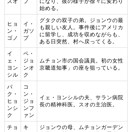
スオ
プ
になり、彼の様子が徐々に変わり
始める。
グタクの双子の弟。ジョンウの最
ヒョ
イ・
も親しい友人。事件後にアメリカ
ン・
ガソ
に留学し、成功を収めながらも、
ゴノ
プ
ある日突然、村へ戻ってくる。
イ
ペ・
ェ・
ジョ
ムチョン市の国会議員。初の女性
ヨン
ンオ
京畿道知事」の座を狙っている。
シル
ク
パ
コ
ク・
ン・
イェ・ヨンシルの夫、サラン病院
ヒョ
ジョ
長の精神科医。スオの主治医。
ンシ
ンフ
ク
ァン
チョ
キ
ジョンウの母、ムチョンガーデン