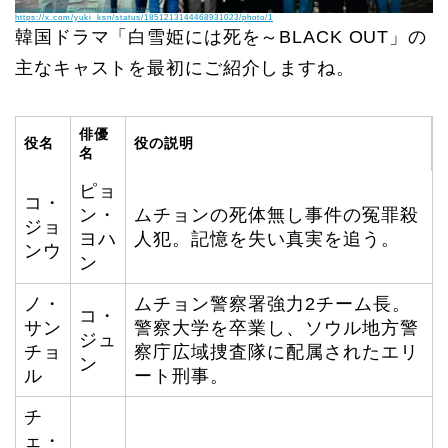
https://x.com/yuki_ksn/status/1851213144468931023/photo/1
韓国ドラマ「白雪姫には死を～BLACK OUT」の
主なキャストを最初にご紹介しますね。
俳優
役名
役の説明
名
ピョ
コ・
ン・
ムチョンの死体無し事件の冤罪殺
ジョ
ヨハ
人犯。記憶を失い真実を追う。
ンウ
ン
ノ・
ムチョン警察署強力2チーム長。
コ・
サン
警察大学を卒業し、ソウル地方警
ジュ
チョ
察庁広域捜査隊に配属されたエリ
ン
ル
ート刑事。
チ
ェ・