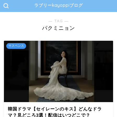
ラブリーkayoppiブログ
― TAG ―
パクミニョン
サスペンス
韓国ドラマ【セイレーンのキス】どんなドラ
マ？見どころ3選！配信はいつどこで？