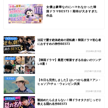
女優は豪華なのにハマれなかった韓
国ドラマBEST3！期待が大きすぎた
作品
サスペンス
法廷で覆す絶体絶命の逆転劇！韓国ドラマ初心者
におすすめの神作BEST3
2026年6月18日
ラブコメ
【韓国ドラマ】最悪で斬新すぎる出会いのツンデ
レ8選！
2025年11月20日
ラブコメ
【今日も完売しました】はいつから放送？アン・
ヒョソプ×チェ・ウォンビン共演
2026年1月20日
ラブコメ
観始めたら止まらない！韓ドラオタクがこっそり
教える隠れ名作BEST3