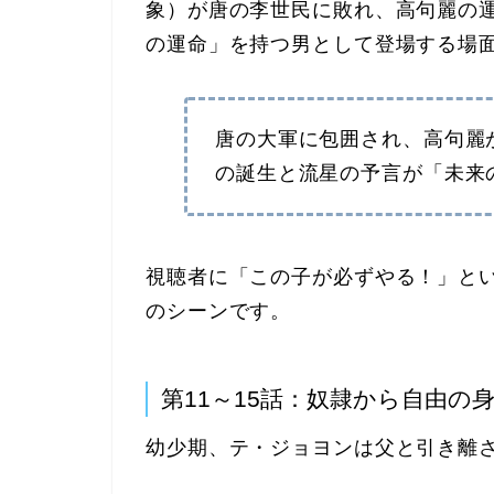
象）が唐の李世民に敗れ、高句麗の
の運命」を持つ男として登場する場
唐の大軍に包囲され、高句麗
の誕生と流星の予言が「未来
​視聴者に「この子が必ずやる！」と
のシーンです。
第11～15話：奴隷から自由の
幼少期、テ・ジョヨンは父と引き離