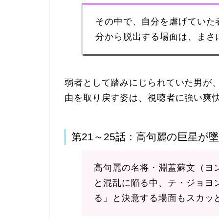
その中で、自分を虐げていた
分から脱出する場面は、まさ
​弱者として踏みにじられていた男が
由を取り戻す姿は、視聴者に強い爽
第21～25話：高句麗の巨星が
高句麗の名将・淵蓋蘇文（ヨ
と混乱に陥る中、テ・ジョヨ
る」と決意する場面もスカッ