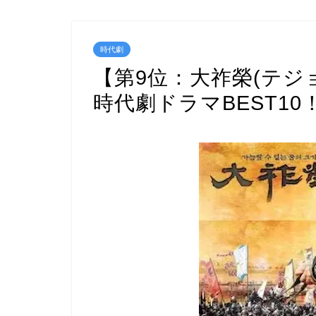
時代劇
【第9位：大祚榮(テジ
時代劇ドラマBEST10