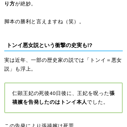
り方
が絶妙。
脚本の勝利と言えますね（笑）。
トンイ悪女説という衝撃の史実も!?
実は近年、一部の歴史家の説では「トンイ＝悪女
説」も浮上。
仁顕王妃の死後40日後に、王妃を呪った
張
禧嬪を告発したのはトンイ本人
でした。
この告発により張禧嬪は死罪。