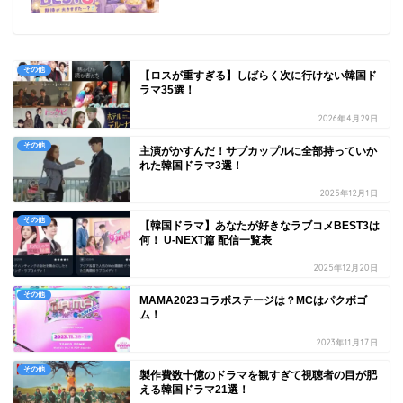
その他
【ロスが重すぎる】しばらく次に行けない韓国ド
ラマ35選！
2026年4月29日
その他
主演がかすんだ！サブカップルに全部持っていか
れた韓国ドラマ3選！
2025年12月1日
その他
【韓国ドラマ】あなたが好きなラブコメBEST3は
何！ U-NEXT篇 配信一覧表
2025年12月20日
その他
MAMA2023コラボステージは？MCはパクボゴ
ム！
2023年11月17日
その他
製作費数十億のドラマを観すぎて視聴者の目が肥
える韓国ドラマ21選！