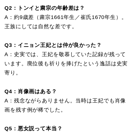
Q2：トンイと粛宗の年齢差は？
A：約9歳差（粛宗1661年生／崔氏1670年生）。
王族にしては自然な差です。
Q3：イニョン王妃とは仲が良かった？
A：史実では、王妃を敬慕していた記録が残って
います。廃位後も祈りを捧げたという逸話は史実
寄り。
Q4：肖像画はある？
A：残念ながらありません。当時は王妃でも肖像
画を残す例が稀でした。
Q5：悪女説って本当？