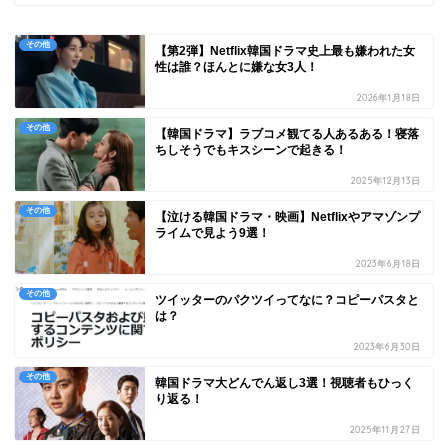
その他
【第2弾】Netflix韓国ドラマ史上最も嫌われた女
性は誰？ほんとに嫌な女3人！
2026年1月18日
その他
【韓国ドラマ】ラブコメ観てる人あるある！寝落
ちしそうでもキスシーンで起きる！
2025年12月13日
その他
【泣ける韓国ドラマ・映画】Netflixやアマゾンプ
ライムで見よう9選！
2023年6月18日
その他
ツイッターのパクツイってなに？コピーパスタと
は？
2023年6月30日
その他
韓国ドラマ大どんでん返し3選！視聴者もひっく
り返る！
2025年11月27日