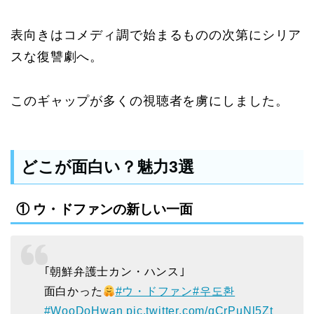
表向きはコメディ調で始まるものの次第にシリア
スな復讐劇へ。
このギャップが多くの視聴者を虜にしました。
どこが面白い？魅力3選
① ウ・ドファンの新しい一面
｢朝鮮弁護士カン・ハンス｣
面白かった
#ウ・ドファン
#우도환
#WooDoHwan
pic.twitter.com/qCrPuNl5Zt