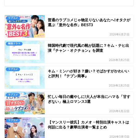
ラブコメ
普通のラブコメじゃ物足りないあなたへ!オタクが
選ぶ「意外な名作」BEST3
2026年6月21日
韓国ドラマ
韓国時代劇で現代風の靴が話題に？キム・テヒ出
演『チャン・オクチョン』を調査
2026年3月25日
ラブコメ
キム・ミンハが好き？嫌い？そばかすがかわいい
と評判！『テプン商事』
2026年2月25日
ラブコメ
忙しい毎日の癒やしに!大人が本当にハマる「甘す
ぎない」極上ロマンス3選
2026年6月22日
ラブコメ
【マンスリー彼氏】カメオ・特別出演キャストは
何話に出る？豪華出演者一覧まとめ
2026年3月13日