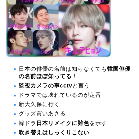
日本の俳優の名前は知らなくても
韓国俳優
の名前ほぼ知ってる
！
監視カメラの事cctv
と言う
ドラマでは壊れているのが定番
新大久保に行く
グッズ買いあさる
韓ドラ
日本リメイクに難色
を示す
吹き替えはしっくりこない