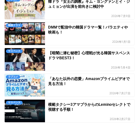
韓ドラ『女王の調教』キム・ヨングァンとイ・ジ
ュミョンが出演を前向きに検討中
2026年7月9日
韓国ドラマ
DMMで配信中の韓国ドラマ一覧！バラエティや
映画も！
2026年1月1日
サスペンス
【暗闇に潜む秘密】心理戦が光る韓国サスペンス
ドラマBEST3！
2026年5月4日
ラブコメ
「あなた以外の恋愛」Amazonプライムビデオで
見る方法！
2026年7月27日
サスペンス
模範タクシー3アマプラからのLeminoセレクトで
視聴する手順！
2026年2月27日