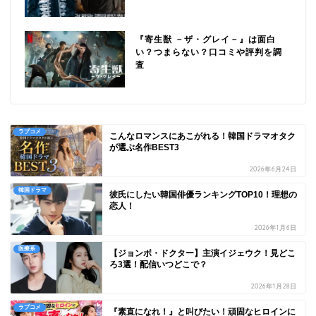
『寄生獣 －ザ・グレイ－』は面白
い？つまらない？口コミや評判を調
査
ラブコメ
こんなロマンスにあこがれる！韓国ドラマオタク
が選ぶ名作BEST3
2026年6月24日
韓国ドラマ
彼氏にしたい韓国俳優ランキングTOP10！理想の
恋人！
2026年1月6日
医療系
【ジョンボ・ドクター】主演イジェウク！見どこ
ろ3選！配信いつどこで？
2026年1月28日
ラブコメ
『素直になれ！』と叫びたい！頑固なヒロインに