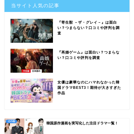
当サイト人気の記事
『寄生獣 －ザ・グレイ－』は面白
い？つまらない？口コミや評判を調
査
『再婚ゲーム』は面白い？つまらな
い？口コミや評判を調査
女優は豪華なのにハマれなかった韓
国ドラマBEST3！期待が大きすぎた
作品
その他
韓国原作漫画を実写化した注目ドラマ一覧！