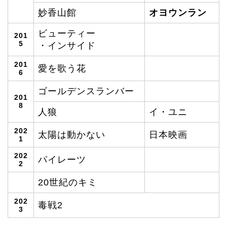
妙香山館
オヨウンラン
ビューティー
201
5
・インサイド
201
愛を歌う花
6
ゴールデンスランバー
201
8
人狼
イ・ユニ
202
太陽は動かない
日本映画
1
202
パイレーツ
2
20世紀のキミ
202
毒戦2
3