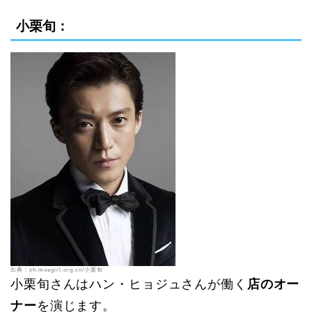
小栗旬：
出典：zh.moegirl.org.cn/小栗旬
小栗旬さんはハン・ヒョジュさんが働く
店のオー
ナー
を演じます。