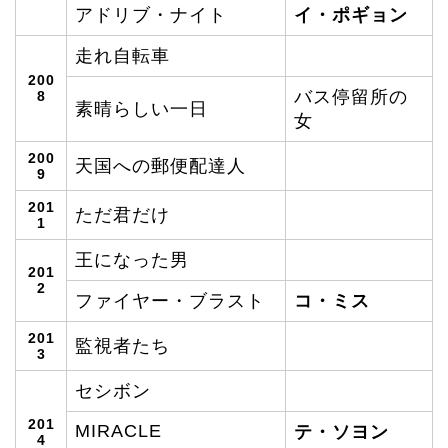
アドリブ・ナイト
イ・ポギョン
走れ自転車
200
バス停留所の
8
素晴らしい一日
女
200
天国への郵便配達人
9
201
ただ君だけ
1
王になった男
201
2
ファイヤー・ブラスト
コ・ミス
201
監視者たち
3
セシボン
201
MIRACLE
テ・ソヨン
4