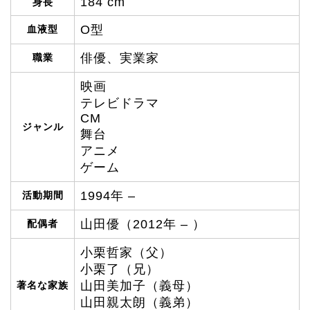
184 cm
身長
O型
血液型
俳優、実業家
職業
映画
テレビドラマ
CM
ジャンル
舞台
アニメ
ゲーム
1994年 –
活動期間
山田優（2012年 – ）
配偶者
小栗哲家（父）
小栗了（兄）
山田美加子（義母）
著名な家族
山田親太朗（義弟）