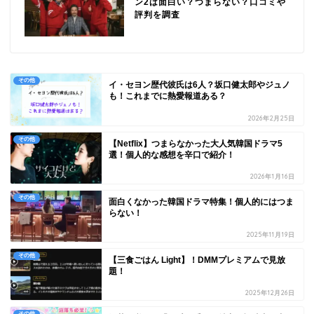
ン2は面白い？つまらない？口コミや
評判を調査
その他
イ・セヨン歴代彼氏は6人？坂口健太郎やジュノ
も！これまでに熱愛報道ある？
2026年2月25日
その他
【Netflix】つまらなかった大人気韓国ドラマ5
選！個人的な感想を辛口で紹介！
2026年1月16日
その他
面白くなかった韓国ドラマ特集！個人的にはつま
らない！
2025年11月19日
その他
【三食ごはん Light】！DMMプレミアムで見放
題！
2025年12月26日
その他