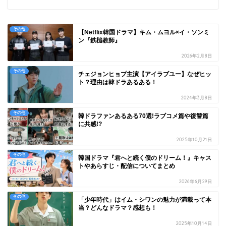
その他
【Netflix韓国ドラマ】キム・ムヨル×イ・ソンミ
ン『鉄槌教師』
2026年2月8日
その他
チェジョンヒョプ主演【アイラブユー】なぜヒッ
ト？理由は韓ドラあるある！
2024年3月8日
その他
韓ドラファンあるある70選!ラブコメ篇や復讐篇
に共感!?
2025年10月21日
その他
韓国ドラマ『君へと続く僕のドリーム！』キャス
トやあらすじ・配信についてまとめ
2026年6月29日
その他
「少年時代」はイム・シワンの魅力が満載って本
当？どんなドラマ？感想も！
2025年10月14日