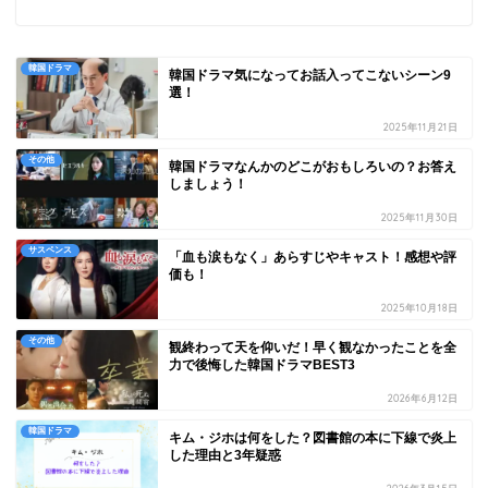
韓国ドラマ
韓国ドラマ気になってお話入ってこないシーン9
選！
2025年11月21日
その他
韓国ドラマなんかのどこがおもしろいの？お答え
しましょう！
2025年11月30日
サスペンス
「血も涙もなく」あらすじやキャスト！感想や評
価も！
2025年10月18日
その他
観終わって天を仰いだ！早く観なかったことを全
力で後悔した韓国ドラマBEST3
2026年6月12日
韓国ドラマ
キム・ジホは何をした？図書館の本に下線で炎上
した理由と3年疑惑