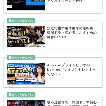
やり方まで詳しく解説!
法廷で覆す絶体絶命の逆転劇！
韓国ドラマ初心者におすすめの
神作BEST3
Amazonプライムビデオの
Lemino（レミノ）セレクトっ
てなに？
寝不足覚悟で！韓国ドラマ初心