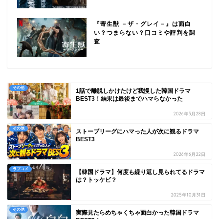
『寄生獣 －ザ・グレイ－』は面白
い？つまらない？口コミや評判を調
査
その他
1話で離脱しかけたけど我慢した韓国ドラマ
BEST3！結果は最後までハマらなかった
2026年3月28日
その他
ストーブリーグにハマった人が次に観るドラマ
BEST3
2026年6月22日
ラブコメ
【韓国ドラマ】何度も繰り返し見られてるドラマ
は？トッケビ？
2025年10月31日
その他
実際見たらめちゃくちゃ面白かった韓国ドラマ