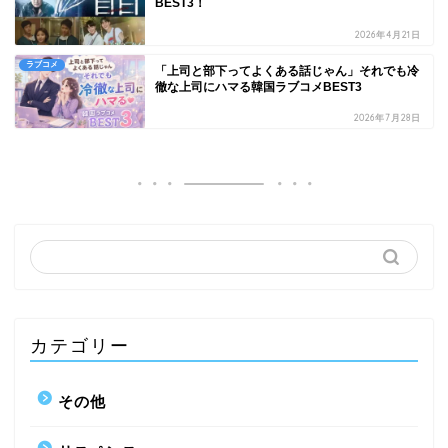
BEST3！
2026年4月21日
ラブコメ
「上司と部下ってよくある話じゃん」それでも冷
徹な上司にハマる韓国ラブコメBEST3
2026年7月28日
カテゴリー
その他