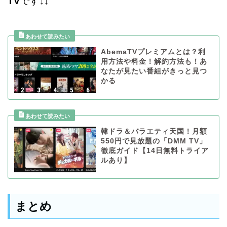
TV
です↓↓
AbemaTVプレミアムとは？利
用方法や料金！解約方法も！あ
なたが見たい番組がきっと見つ
かる
韓ドラ＆バラエティ天国！月額
550円で見放題の「DMM TV」
徹底ガイド【14日無料トライア
ルあり】
まとめ