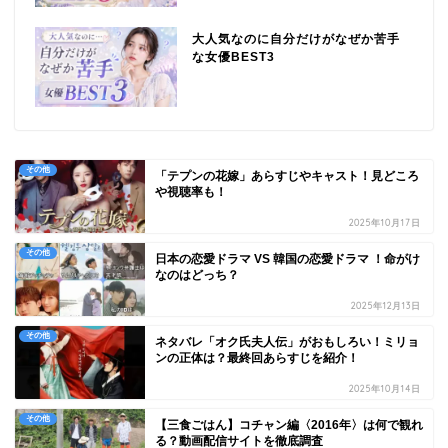
大人気なのに自分だけがなぜか苦手
な女優BEST3
その他
「テプンの花嫁」あらすじやキャスト！見どころ
や視聴率も！
2025年10月17日
その他
日本の恋愛ドラマ VS 韓国の恋愛ドラマ ！命がけ
なのはどっち？
2025年12月13日
その他
ネタバレ「オク氏夫人伝」がおもしろい！ミリョ
ンの正体は？最終回あらすじを紹介！
2025年10月14日
その他
【三食ごはん】コチャン編〈2016年〉は何で観れ
る？動画配信サイトを徹底調査