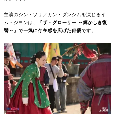
主演のシン・ソリ／カン・ダンシムを演じるイ
ム・ジヨンは、
『ザ・グローリー ～輝かしき復
讐～』で一気に存在感を広げた俳優
です。