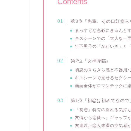
Contents
第3位『先輩、その口紅塗ら
まっすぐな恋心にきゅんと
キスシーンでの「大人な一
年下男子の「かわいさ」と
第2位『女神降臨』
初恋のきらきら感と不器用
キスシーンで見せるセクシ
画面全体がロマンチックに
第1位『初恋は初めてなので
「初恋」特有の揺れる気持
友情から恋愛へ、ギャップ
友達以上恋人未満の空気感