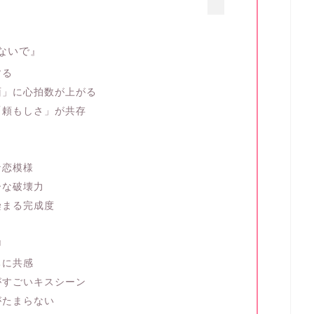
ないで』
する
面」に心拍数が上がる
「頼もしさ」が共存
な恋模様
ーな破壊力
染まる完成度
』
ちに共感
がすごいキスシーン
がたまらない