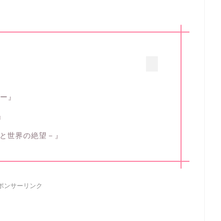
イー』
』
－俺と世界の絶望－』
ポンサーリンク