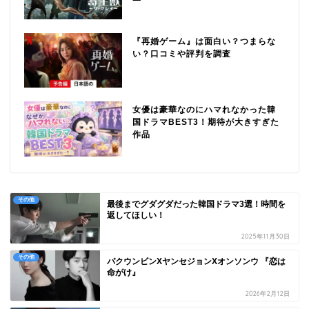
『再婚ゲーム』は面白い？つまらな
い？口コミや評判を調査
女優は豪華なのにハマれなかった韓
国ドラマBEST3！期待が大きすぎた
作品
その他
最後までグダグダだった韓国ドラマ3選！時間を
返してほしい！
2025年11月30日
その他
パクウンビンXヤンセジョンXオンソンウ 『恋は
命がけ』
2026年2月12日