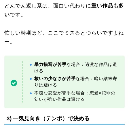
どんでん返し系は、面白い代わりに
重い作品も多
い
です。
忙しい時期ほど、ここでミスるとつらいですよね
ー。
暴力描写が苦手
な場合：過激な作品は避
ける
救いの少なさが苦手
な場合：暗い結末寄
りは避ける
不穏な恋愛が苦手な場合：恋愛×犯罪の
匂いが強い作品は避ける
3) 一気見向き（テンポ）で決める