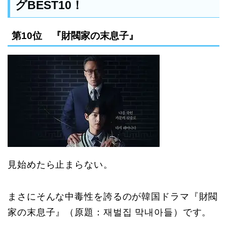
グBEST10！
第10位 『財閥家の末息子』
見始めたら止まらない。
まさにそんな中毒性を誇るのが韓国ドラマ『財閥
家の末息子』（原題：재벌집 막내아들）です。