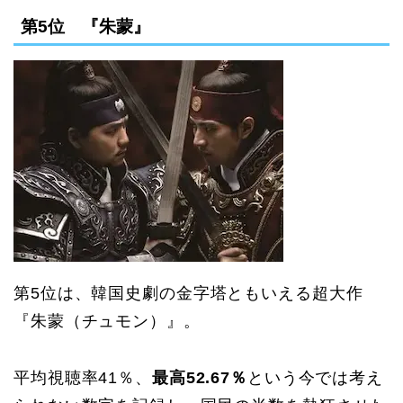
第5位 『朱蒙』
第5位は、韓国史劇の金字塔ともいえる超大作
『朱蒙（チュモン）』。
平均視聴率41％、
最高52.67％
という今では考え