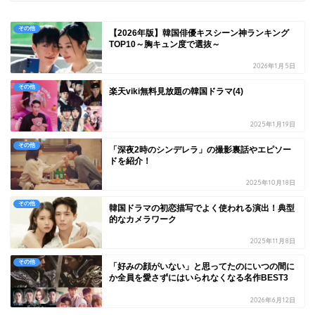
その他
【2026年版】韓国俳優キスシーン神ランキング
TOP10～胸キュン度で選抜～
2026年1月5日
その他
楽天viki無料見放題の韓国ドラマ(4)
2025年1月19日
その他
「深夜2時のシンデレラ」の撮影裏話やエピソー
ドを紹介！
2025年10月18日
その他
韓国ドラマの初恋描写でよく使われる演出！典型
的なカメラワーク
2025年11月8日
その他
「好みの顔がいない」と思ってたのにいつの間に
か全員を愛さずにはいられなくなる名作BEST3
2026年6月12日