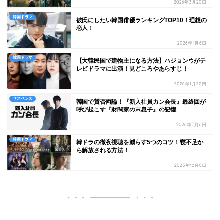
2026年3月20日
韓国ドラマ
彼氏にしたい韓国俳優ランキングTOP10！理想の
恋人！
2026年1月6日
韓国ドラマ
【大韓民国で建物主になる方法】ハジョンウがテ
レビドラマに出演！見どころやあらすじ！
2026年1月20日
サスペンス
韓国で賛否両論！『新入社員カン会長』最終回が
呼び起こす『財閥家の末息子』の記憶
2026年7月6日
韓国ドラマ
韓ドラの徹夜視聴を減らす5つのコツ！寝不足か
ら解放される方法！
2025年12月8日