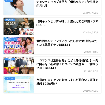
その他
チェジョンヒョプ次回作「偶然かな？」学生服姿
が見れる!
2024年3月28日
ラブコメ
【胸キュンより胃が痛い】波乱万丈な韓国ドラマ
BEST3！
2026年4月30日
韓国ドラマ
最終回エンディングになったらすぐ第1話をみた
くなる韓国ドラマBEST3！
2026年7月6日
ラブコメ
「ロマンスは別冊付録」など【修行僧向け】一向
に開かない心の扉！ヒロインの鉄壁ガード韓国ラ
ブコメBEST3！
2026年5月5日
ラブコメ
今日からニンゲンに転身しました面白い？評価や
感想！CGが雑？
2026年2月28日