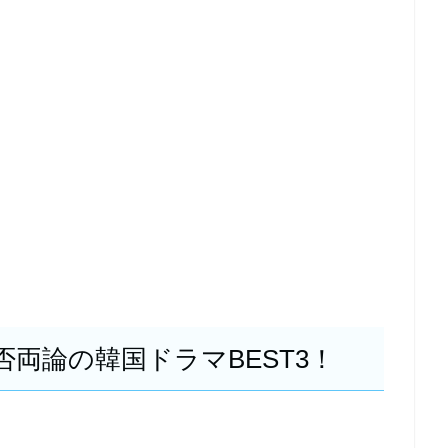
両論の韓国ドラマBEST3！
』