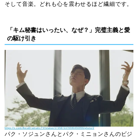
そして音楽。どれも心を震わせるほど繊細です。
「キム秘書はいったい、なぜ？」完璧主義と愛
の駆け引き
https://x.com/AsiaDramaticTV/status/1735872376590450956/photo/2
パク・ソジュンさんとパク・ミニョンさんのビジ