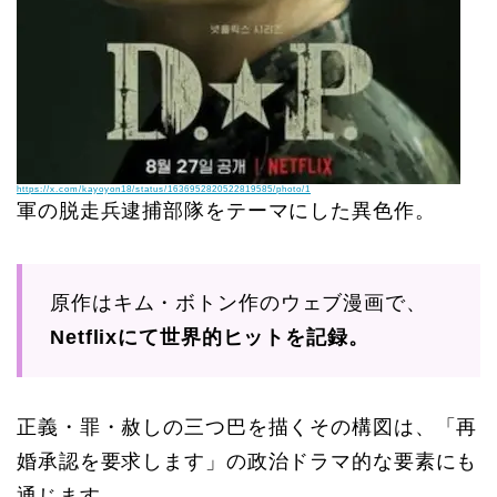
https://x.com/kayoyon18/status/1636952820522819585/photo/1
軍の脱走兵逮捕部隊をテーマにした異色作。
原作はキム・ボトン作のウェブ漫画で、
Netflixにて世界的ヒットを記録。
正義・罪・赦しの三つ巴を描くその構図は、「再
婚承認を要求します」の政治ドラマ的な要素にも
通じます。