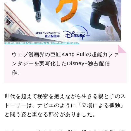
https://x.com/iso800cc/status/1959576881151504419/photo/1
ウェブ漫画界の巨匠Kang Fullの超能力ファ
ンタジーを実写化したDisney+独占配信
作。
世代を超えて秘密を抱えながら生きる親と子のス
トーリーは、ナビエのように「立場による孤独」
と闘う姿と重なる部分がありました。