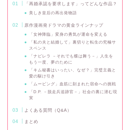
「再婚承認を要求します」ってどんな作品？
美しき皇后の再出発物語
原作漫画発ドラマの黄金ラインナップ
「女神降臨」変身の勇気が運命を変える
「私の夫と結婚して」裏切りと転生の究極サ
スペンス
「ナビレラ －それでも蝶は舞う－」人生を
もう一度、夢のために
「キム秘書はいったい、なぜ？」完璧主義と
愛の駆け引き
「ムービング」血筋に刻まれた宿命への挑戦
「D.P. －脱走兵追跡官－」社会の裏に潜む現
実
よくある質問（Q&A）
まとめ