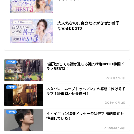
大人気なのに自分だけがなぜか苦手
な女優BEST3
その他
3話飛ばしても話が通じる謎の構造Netflix韓国ド
ラマBEST3！
2026年3月21日
その他
ネタバレ「ムーブトゥヘブン」の感想！泣けるド
ラマ！続編匂わせ最終回！
2025年10月12日
その他
イ・イギョン18禁メッセージはデマ!法的措置を
準備している！
2025年10月26日