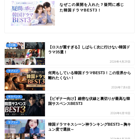
なぜこの展開を入れた？疑問に感じ
た韓国ドラマBEST3！
その他
【ロスが重すぎる】しばらく次に行けない韓国ド
ラマ35選！
2026年4月29日
ラブコメ
何周もしている韓国ドラマBEST3！この世界から
離れたくない！
2026年7月6日
サスペンス
【ビギナー向け】緻密な伏線と裏切りが最高な韓
国サスペンスBEST3
2026年6月18日
ラブコメ
韓国ドラマキスシーン神ランキングBEST3～胸キ
ュン度で選抜～
2026年6月29日