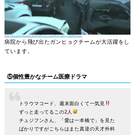
http://bookblogsweet.blog135.fc2.com/blog-entry-11203.html
病院から飛び出たガンヒョクチームが大活躍をし
ています。
⑤個性豊かなチーム医療ドラマ
トラウマコード、週末面白くて一気見
ずっと走ってるこの2人
チュジフンさん、「愛は一本橋で」を見た
ばかりですがこちらはまた真逆の天才外科