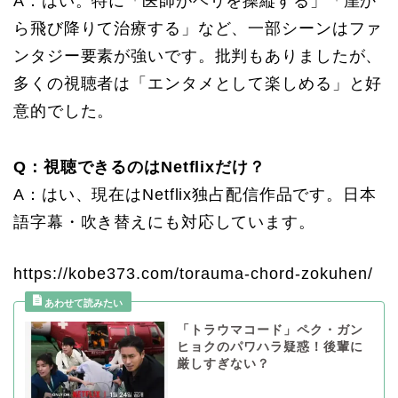
A：はい。特に「医師がヘリを操縦する」「崖か
ら飛び降りて治療する」など、一部シーンはファ
ンタジー要素が強いです。批判もありましたが、
多くの視聴者は「エンタメとして楽しめる」と好
意的でした。
Q：視聴できるのはNetflixだけ？
A：はい、現在はNetflix独占配信作品です。日本
語字幕・吹き替えにも対応しています。
https://kobe373.com/torauma-chord-zokuhen/
「トラウマコード」ペク・ガン
ヒョクのパワハラ疑惑！後輩に
厳しすぎない？