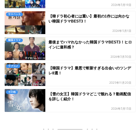
2026年3月19日
サスペンス
【韓ドラ初心者には重い】最初の1作には向かな
い韓国ドラマBEST3！
2026年5月1日
韓国ドラマ
最後までハマれなかった韓国ドラマBEST3！ヒロ
インに違和感？
2026年3月30日
ラブコメ
【韓国ドラマ】最悪で斬新すぎる出会いのツンデ
レ8選！
2025年11月20日
その他
【雪の女王】韓国ドラマどこで観れる？動画配信
を詳しく紹介！
2026年3月13日