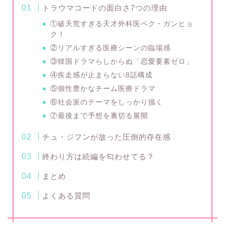
トラウマコードの面白さ7つの理由
①破天荒すぎる天才外科医ペク・ガンヒョ
ク！
②リアルすぎる医療シーンの臨場感
③韓国ドラマらしからぬ「恋愛要素ゼロ」
④疾走感が止まらない8話構成
⑤個性豊かなチーム医療ドラマ
⑥社会派のテーマをしっかり描く
⑦最後まで予想を裏切る展開
チュ・ジフンが放った圧倒的存在感
終わり方は続編を匂わせてる？
まとめ
よくある質問