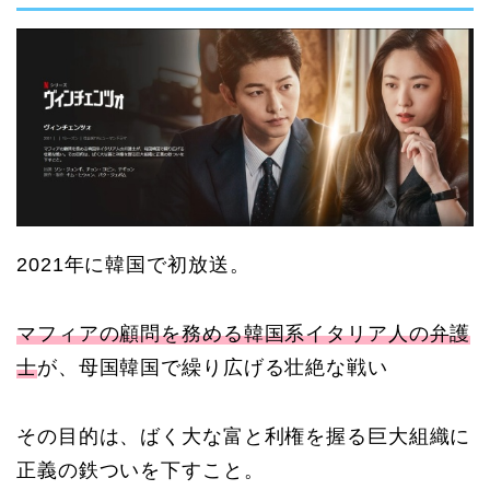
2021
年に韓国で初放送。
マフィアの顧問を務める韓国系イタリア人の弁護
士
が、母国韓国で繰り広げる壮絶な戦い
その目的は、ばく大な富と利権を握る巨大組織に
正義の鉄ついを下すこと。