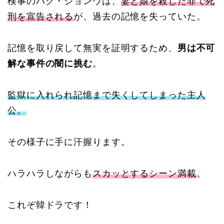
検事のパク・ジョンウは、
妻と娘を殺した罪で死
刑を宣告される
が、過去の記憶を失っていた。
記憶を取り戻して無実を証明するため、
男は不可
解な事件の闇に挑む
。
監獄に入れられ記憶まで失くしてしまった主人
公。
その様子に手に汗握ります。
ハラハラしながらも
スカッとするシーン満載
。
これぞ韓ドラです！