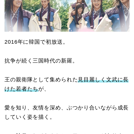
2016
年に韓国で初放送。
抗争が続く三国時代の新羅。
王の親衛隊として集められた
見目麗しく文武に長
けた若者たち
が、
愛を知り、友情を深め、ぶつかり合いながら成長
していく姿を描く。