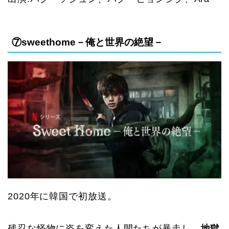
⑦sweethome－俺と世界の絶望－
2020
年に韓国で初放送。
残忍な怪物
に姿を変えた人間たちが暴走し、
地獄