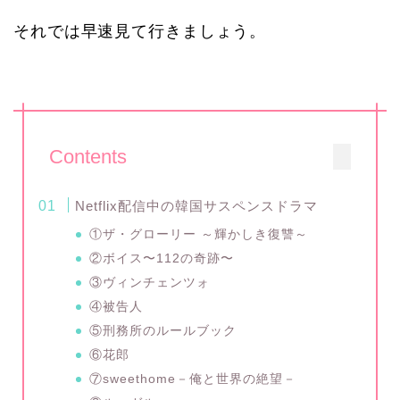
それでは早速見て行きましょう。
Contents
Netflix配信中の韓国サスペンスドラマ
①ザ・グローリー ～輝かしき復讐～
②ボイス〜112の奇跡〜
③ヴィンチェンツォ
④被告人
⑤刑務所のルールブック
⑥花郎
⑦sweethome－俺と世界の絶望－