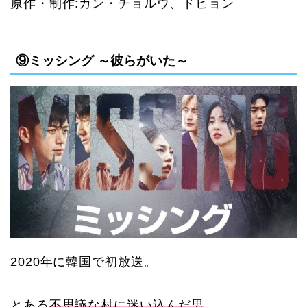
原作・制作:
カン・チョルウ、ドヒョン
⑨ミッシング ～彼らがいた～
2020
年に韓国で初放送。
とある
不思議な村に迷い込んだ男
。