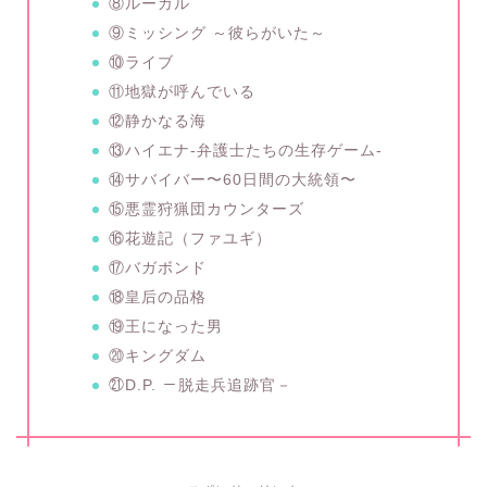
⑧ルーガル
⑨ミッシング ～彼らがいた～
⑩ライブ
⑪地獄が呼んでいる
⑫静かなる海
⑬ハイエナ-弁護士たちの生存ゲーム-
⑭サバイバー〜60日間の大統領〜
⑮悪霊狩猟団カウンターズ
⑯花遊記（ファユギ）
⑰バガボンド
⑱皇后の品格
⑲王になった男
⑳キングダム
㉑D.P. －脱走兵追跡官－