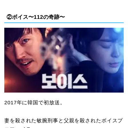
②ボイス〜112の奇跡〜
2017
年に韓国で初放送。
妻を殺された敏腕刑事と父親を殺されたボイスプ