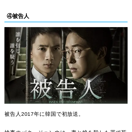
④被告人
被告人
2017
年に韓国で初放送。