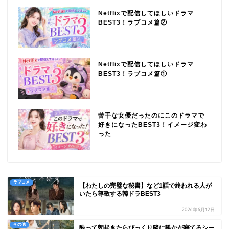
Netflixで配信してほしいドラマ
BEST3！ラブコメ篇②
Netflixで配信してほしいドラマ
BEST3！ラブコメ篇①
苦手な女優だったのにこのドラマで
好きになったBEST3！イメージ変わ
った
ラブコメ
【わたしの完璧な秘書】など1話で終われる人が
いたら尊敬する韓ドラBEST3
2026年6月12日
その他
酔って朝起きたらびっくり隣に誰かが寝てるシー