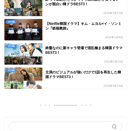
ンが面白い韓ドラBEST3！
2026年3月25日
その他
【Netflix韓国ドラマ】キム・ムヨル×イ・ソンミ
ン『鉄槌教師』
2026年2月8日
その他
終盤なのに新キャラ登場で混乱極まる韓国ドラマ
BEST3！
2026年3月21日
その他
主演のビジュアルが強いだけで1話を再生した韓
国ドラマBEST3！
2026年3月24日