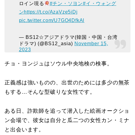
ロイン現る
#チン・ソヨン
#イ・ウォング
ン
https://t.co/AzaVze5iDj
pic.twitter.com/U7GO4DfkAl
— BS12☆アジアドラマ(韓国・中国・台湾
ドラマ) (@BS12_asia)
November 15,
2023
チョ・ヨンジュはソウル中央地検の検事。
正義感は強いものの、出世のためには多少の無茶
もする…そんな型破りな女性です。
ある日、詐欺師を追って潜入した絵画オークショ
ン会場で、彼女は自分と瓜二つの女性カン・ミナ
と出会います。