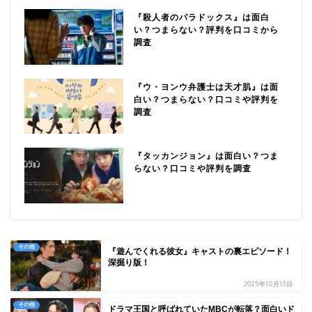
『殺人者のパラドックス』は面白
い？つまらない？評判を口コミから
調査
『ウ・ヨンウ弁護士は天才肌』は面
白い？つまらない？口コミや評判を
調査
『タッカンジョン』は面白い？つま
らない？口コミや評判を調査
その他
『遊んでくれる彼女』キャストの裏エピソード！
深掘り版！
2025年10月13日
その他
ドラマ王国と呼ばれていたMBCが転落？面白いド