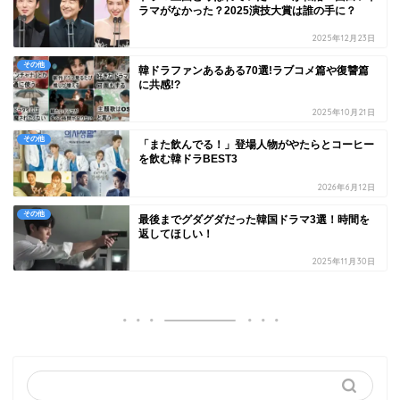
ラマがなかった？2025演技大賞は誰の手に？
2025年12月23日
その他
韓ドラファンあるある70選!ラブコメ篇や復讐篇
に共感!?
2025年10月21日
その他
「また飲んでる！」登場人物がやたらとコーヒー
を飲む韓ドラBEST3
2026年6月12日
その他
最後までグダグダだった韓国ドラマ3選！時間を
返してほしい！
2025年11月30日