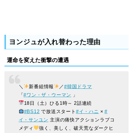
ヨンジュが入れ替わった理由
運命を変えた衝撃の遭遇
＼
新番組情報
／
#韓国ドラマ
「
#ワン・ザ・ウーマン
」
18日（土）ひる1時～ 2話連続
#BS12
で放送スタート
#イ・ハニ
×
#
イ・サンユン
主演の痛快アクションラブコ
メディ
強く、美しく、破天荒なダークヒ