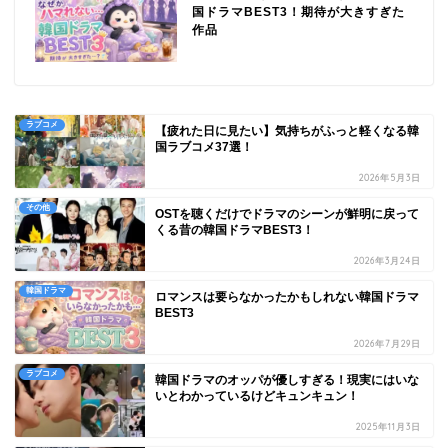
国ドラマBEST3！期待が大きすぎた
作品
ラブコメ
【疲れた日に見たい】気持ちがふっと軽くなる韓
国ラブコメ37選！
2026年5月3日
その他
OSTを聴くだけでドラマのシーンが鮮明に戻って
くる昔の韓国ドラマBEST3！
2026年3月24日
韓国ドラマ
ロマンスは要らなかったかもしれない韓国ドラマ
BEST3
2026年7月29日
ラブコメ
韓国ドラマのオッパが優しすぎる！現実にはいな
いとわかっているけどキュンキュン！
2025年11月3日