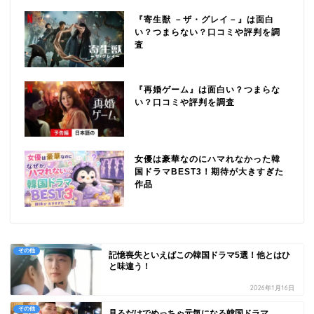
『寄生獣 －ザ・グレイ－』は面白
い？つまらない？口コミや評判を調
査
『再婚ゲーム』は面白い？つまらな
い？口コミや評判を調査
女優は豪華なのにハマれなかった韓
国ドラマBEST3！期待が大きすぎた
作品
その他
記憶喪失といえばこの韓国ドラマ5選！他とはひ
と味違う！
2026年1月16日
その他
見るだけでめっちゃ元気になる韓国ドラマ