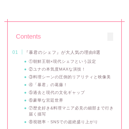
Contents
『暴君のシェフ』が大人気の理由8選
①朝鮮王朝×現代シェフという設定
②ユナの本気度MAXな演技！
③料理シーンの圧倒的リアリティと映像美
④「暴君」の葛藤！
⑤過去と現代の文化ギャップ
⑥豪華な宮廷世界
⑦歴史好き&料理マニア必見の細部まで行き
届く描写
⑧視聴率・SNSでの超絶盛り上がり