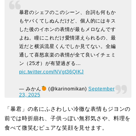
暴君のシェフのこのシーン、台詞も何もか
もヤバくてしぬんだけど、個人的にはキス
した後のイホンの表情が最もメロなんです
よね。瞳にこれだけ愛情湛えられるの、最
近だと横浜流星くんでしか見てない。全編
通して喜怒哀楽の表情が全て良いイチェミ
ン（25才）が有望過ぎる…
pic.twitter.com/NVgt36QlKJ
— みかん
(@karinomikan)
September
23, 2025
「暴君」の名にふさわしい冷徹な表情もジヨンの
前では時折崩れ、子供っぽい無邪気さや、料理を
食べて微笑むピュアな笑顔を見せます。