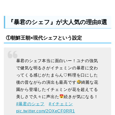
『暴君のシェフ』が大人気の理由8選
①朝鮮王朝×現代シェフという設定
暴君のシェフ本当に面白いー！ユナの強気
で健気な明るさがイチェミンの暴君に交わ
ってくる感じがたまらん♡料理を口にした
後の昔ながらの演出も最高です
綺麗な花
園から登場したイチェミンが花を超えてる
美しさで久々に声出た
続きが気になる！
#暴君のシェフ
#イチェミン
pic.twitter.com/2OXeCF0RR1