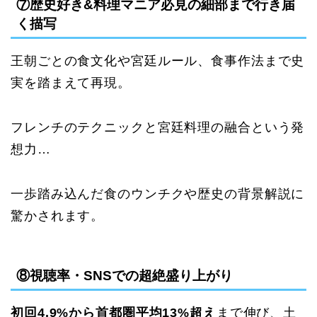
⑦歴史好き&料理マニア必見の細部まで行き届
く描写
王朝ごとの食文化や宮廷ルール、食事作法まで史
実を踏まえて再現。
フレンチのテクニックと宮廷料理の融合という発
想力…
一歩踏み込んだ食のウンチクや歴史の背景解説に
驚かされます。
⑧視聴率・SNSでの超絶盛り上がり
初回4.9%から首都圏平均13%超え
まで伸び、土