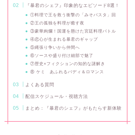
『暴君のシェフ』印象的なエピソード8選！
①料理で王を救う衝撃の「みそパスタ」回
②王の孤独を料理が癒す夜
③豪華絢爛！国運を懸けた宮廷料理バトル
④恋心が生まれる暴君のギャップ
⑤縄張り争いから仲間へ
⑥ソースや盛り付け細部で魅了
⑦歴史×フィクションの知的な謎解き
⑧ ケミ あふれるバディ＆ロマンス
よくある質問
配信スケジュール・視聴方法
まとめ：『暴君のシェフ』がもたらす新体験