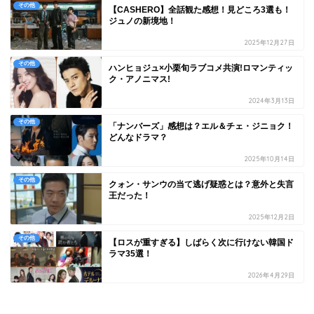
その他
【CASHERO】全話観た感想！見どころ3選も！
ジュノの新境地！
2025年12月27日
その他
ハンヒョジュ×小栗旬ラブコメ共演!ロマンティッ
ク・アノニマス!
2024年3月13日
その他
「ナンバーズ」感想は？エル＆チェ・ジニョク！
どんなドラマ？
2025年10月14日
その他
クォン・サンウの当て逃げ疑惑とは？意外と失言
王だった！
2025年12月2日
その他
【ロスが重すぎる】しばらく次に行けない韓国ド
ラマ35選！
2026年4月29日