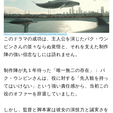
https://x.com/CGWjp/status/1722858596168552875/photo/1
このドラマの成功は、主人公を演じたパク・ウン
ビンさんの並々ならぬ覚悟と、それを支えた制作
陣の強い信念なしには語れません。
制作陣が丸１年待った「唯一無二の存在」： パ
ク・ウンビンさんは、役に対する「先入観を持っ
てはいけない」という強い責任感から、当初この
役のオファーを辞退していました。
しかし、監督と脚本家は彼女の演技力と誠実さを