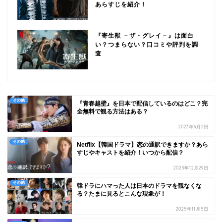
あらすじを紹介！
『寄生獣 －ザ・グレイ－』は面白
い？つまらない？口コミや評判を調
査
その他
『青春越壁』を日本で配信しているのはどこ？完
全無料で観る方法はある？
2023年6月2日
その他
Netflix【韓国ドラマ】恋の通訳できますか？あら
すじやキャストを紹介！いつから配信？
2025年12月29日
その他
韓ドラにハマった人は日本のドラマを観なくな
る？たまに見るとこんな現象が！
2025年11月5日