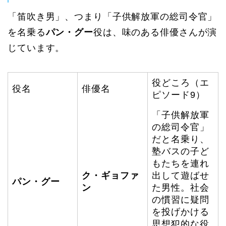
「笛吹き男」、つまり「子供解放軍の総司令官」
を名乗る
パン・グー
役は、味のある俳優さんが演
じています。
役どころ（エ
役名
俳優名
ピソード9）
「子供解放軍
の総司令官」
だと名乗り、
塾バスの子ど
もたちを連れ
ク・ギョファ
出して遊ばせ
パン・グー
ン
た男性。社会
の慣習に疑問
を投げかける
思想犯的な役