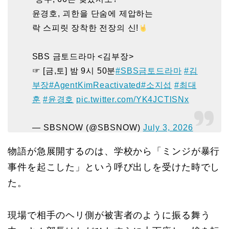
윤경호, 괴한을 단숨에 제압하는
락 스피릿 장착한 전장의 신!
SBS 금토드라마 <김부장>
☞ [금,토] 밤 9시 50분
#SBS금토드라마
#김
부장
#AgentKimReactivated
#소지섭
#최대
훈
#윤경호
pic.twitter.com/YK4JCTlSNx
— SBSNOW (@SBSNOW)
July 3, 2026
物語が急展開するのは、学校から「ミンジが暴行
事件を起こした」という呼び出しを受けた時でし
た。
現場で相手のヘリ側が被害者のように振る舞う