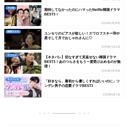
その他
期待してなかったのにハマったNetflix韓国ドラマ
BEST3！
2026年2月28日
韓国ドラマ
ユンセリのピアスが欲しい！スワロフスキー羽や
星そして月でおしゃれさんに♡
2020年12月2日
ラブコメ
【ネタバレ】切なすぎて見返せない韓国ドラマ
BEST3！あのつらさをもう一度受け止めるのが無
理！
2026年3月18日
サスペンス
「好きなら、最初から優しくすればいいのに」ツ
ンデレ男子の恋愛ドラマBEST3
2026年8月4日