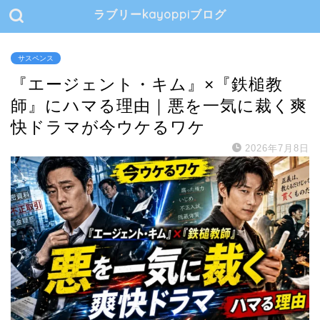
ラブリーkayoppiブログ
サスペンス
『エージェント・キム』×『鉄槌教
師』にハマる理由｜悪を一気に裁く爽
快ドラマが今ウケるワケ
2026年7月8日