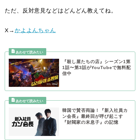
ただ、反対意見などはどんどん教えてね。
X→
かよよんちゃん
『殺し屋たちの店』シーズン1第
1話〜第3話がYouTubeで無料配
信中
韓国で賛否両論！『新入社員カ
ン会長』最終回が呼び起こす
『財閥家の末息子』の記憶