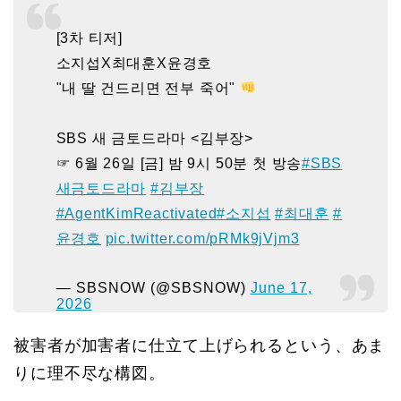
[3차 티저]
소지섭X최대훈X윤경호
"내 딸 건드리면 전부 죽어"
SBS 새 금토드라마 <김부장>
☞ 6월 26일 [금] 밤 9시 50분 첫 방송
#SBS
새금토드라마
#김부장
#AgentKimReactivated
#소지섭
#최대훈
#
윤경호
pic.twitter.com/pRMk9jVjm3
— SBSNOW (@SBSNOW)
June 17,
2026
被害者が加害者に仕立て上げられるという、あま
りに理不尽な構図。