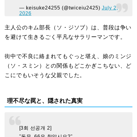
— keisuke24255 (@twiceiu2425)
July 2,
2026
主人公のキム部長（ソ・ジソブ）は、普段は争い
を避けて生きるごく平凡なサラリーマンです。
街中で不良に絡まれてもぐっと堪え、娘のミンジ
（ソ・スミン）との関係もどこかぎこちない、ど
こにでもいそうな父親でした。
理不尽な罠と、隠された真実
[3회 선공개 2]
"동무, 66은 찾았시오?"