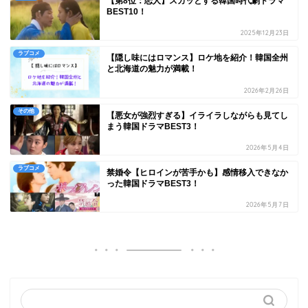
【第8位：恋人】スカッとする韓国時代劇ドラマ
BEST10！
2025年12月23日
ラブコメ
【隠し味にはロマンス】ロケ地を紹介！韓国全州
と北海道の魅力が満載！
2026年2月26日
その他
【悪女が強烈すぎる】イライラしながらも見てし
まう韓国ドラマBEST3！
2026年5月4日
ラブコメ
禁婚令【ヒロインが苦手かも】感情移入できなか
った韓国ドラマBEST3！
2026年5月7日