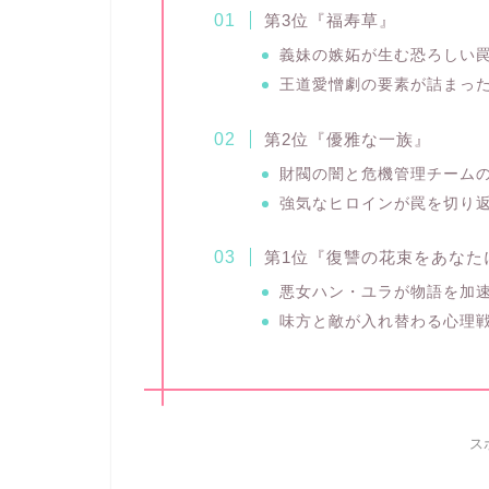
第3位『福寿草』
義妹の嫉妬が生む恐ろしい
王道愛憎劇の要素が詰まっ
第2位『優雅な一族』
財閥の闇と危機管理チーム
強気なヒロインが罠を切り
第1位『復讐の花束をあなた
悪女ハン・ユラが物語を加
味方と敵が入れ替わる心理
ス