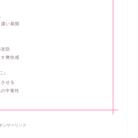
罠
た濃い展開
の攻防
返す爽快感
に』
速させる
戦の中毒性
ポンサーリンク