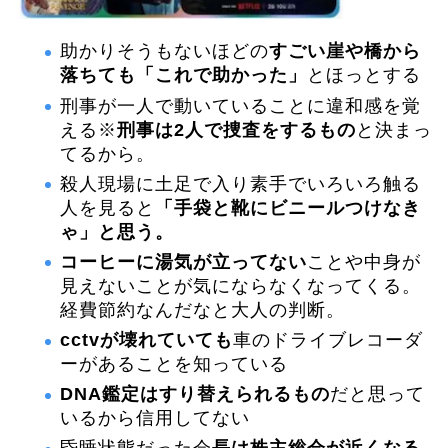
助かりそうもないほどの
すごい崖や橋から
落ちても「これで助かった」
とほっとする
刑事が一人で動いていることに違和感を覚
える※
刑事は2人で捜査をするもの
と決まっ
てるから。
殺人現場に土足で入り素手でいろいろ触る
人を見ると
「手袋と靴にビニールつけなき
ゃ」と思う。
コーヒーに湯気が立ってない
ことや中身が
見えないことが気にならなくなってくる。
経費節約なんだなと大人の判断。
cctvが壊れていても
車のドライブレコーダ
ーがあることを知っている
DNA鑑定はすり替えられるもの
だと思って
いるから信用してない