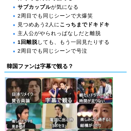
サブカップル
が気になる
2周目でも同じシーンで大爆笑
見つめあう2人に
こっちまでドキドキ
主人公がやられっぱなしだと離脱
1回離脱
しても、もう一回見たりする
2周目でも同じシーンで号泣
韓国ファンは字幕で観る？