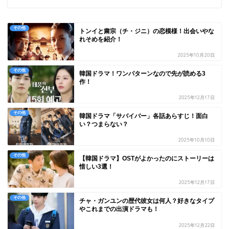
その他
トンイと粛宗（チ・ジニ）の恋模様！出会いやな
れそめを紹介！
2025年10月20日
その他
韓国ドラマ！ワンパターンなので先が読める3
作！
2025年12月17日
その他
韓国ドラマ「サバイバー」各話あらすじ！面白
い？つまらない？
2025年10月10日
その他
【韓国ドラマ】OSTがよかったのにストーリーは
惜しい3選！
2025年12月17日
その他
チャ・ガンユンの歴代彼女は何人？好きなタイプ
やこれまでの出演ドラマも！
2025年12月22日