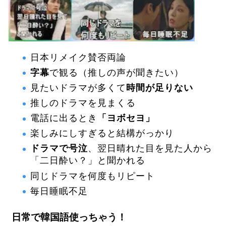
日本リメイク賛否両論
字幕
で観る（推しの声が聞きたい）
見たいドラマが多くて
時間が足りない
推しのドラマを見まくる
電話に出るとき
「ヨボセヨ」
楽しみにしすぎると結構がっかり
ドラマで号泣
、翌日晴れた目を見た人から
「二日酔い？」と聞かれる
同じドラマを何度もリピート
毎日睡眠不足
日常で韓国語使っちゃう！