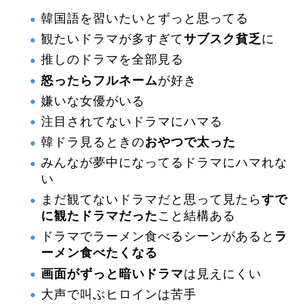
韓国語を習いたいとずっと思ってる
観たいドラマが多すぎて
サブスク貧乏
に
推しのドラマを全部見る
怒ったらフルネーム
が好き
嫌いな女優がいる
注目されてないドラマにハマる
韓ドラ見るときの
おやつで太った
みんなが夢中になってるドラマにハマれな
い
まだ観てないドラマだと思って見たら
すで
に観たドラマだった
こと結構ある
ドラマでラーメン食べるシーンがあると
ラ
ーメン食べたくなる
画面がずっと暗いドラマ
は見えにくい
大声で叫ぶヒロインは苦手