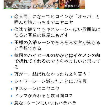
恋人同士になってヒロインが「オッパ」と
呼んだ時こっちまでニヤニヤ
倍速で観ててもキスシーンっぽい雰囲気に
なると普通の速度にもどす
王様の入浴シーン
でそろそろ女官が落ちる
と予想できる
韓国の
ハイヒールのかかとはイケメンの前
で折れてくれる
のでうらやましいと思って
る
万が一、結ばれなかったら文句言う！
シャワーシーン減ったことにご立腹
キスシーンにニヤニヤ
ドラマが終わると数日間ロス
急なUターンにいつもハラハラ